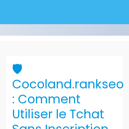
🛡️
Cocoland.rankseo.f
: Comment
Utiliser le Tchat